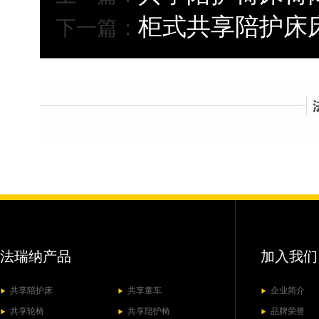
柜式共享陪护床
下一篇：
法瑞纳产品
加入我们
共享陪护床
共享童车
企业简介
▶
▶
▶
共享轮椅
共享陪护椅
品牌荣誉
▶
▶
▶