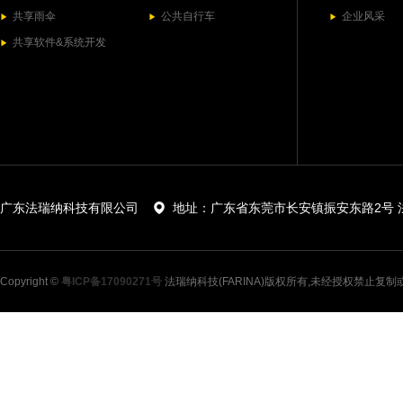
共享雨伞
公共自行车
企业风采
▶
▶
▶
共享软件&系统开发
▶
广东法瑞纳科技有限公司
地址：广东省东莞市长安镇振安东路2号 
Copyright ©
粤ICP备17090271号
法瑞纳科技(FARINA)版权所有,未经授权禁止复